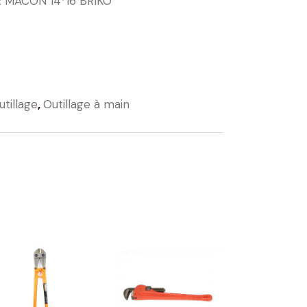
 MACON 14*16 BRIKO
utillage
,
Outillage à main