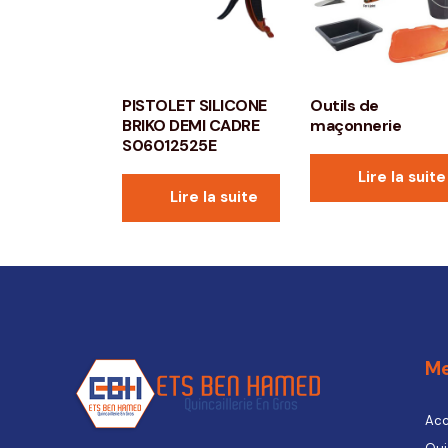
PISTOLET SILICONE
Outils de
BRIKO DEMI CADRE
maçonnerie
S06012525E
Lire la suite
Lire la suite
M
Acc