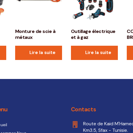
Monture de scie à
Outillage électrique
CO
métaux
et à gaz
BR
Lire la suite
Lire la suite
enu
Contacts
Route de Kaid M'Hame
ueil
Km3.5, Sfax - Tunisie.