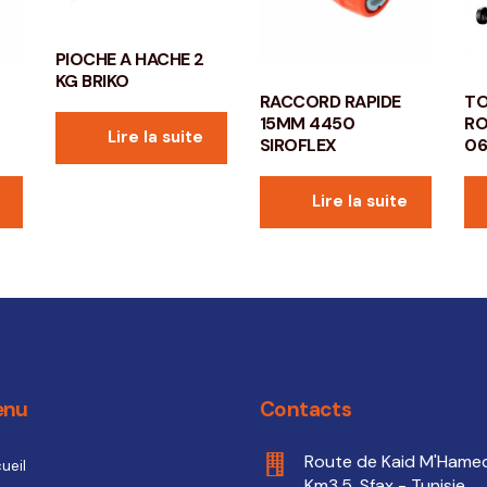
PIOCHE A HACHE 2
KG BRIKO
RACCORD RAPIDE
TO
15MM 4450
RO
Lire la suite
SIROFLEX
0
Lire la suite
enu
Contacts
Route de Kaid M'Hame
ueil
Km3.5, Sfax - Tunisie.