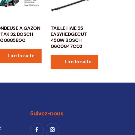
NDEUSE A GAZON
TAILLE HAIE 55
TAK 32 BOSCH
EASYHEDGECUT
600885B00
450W BOSCH
0600847C02
Lire la suite
Lire la suite
Suivez-nous
d