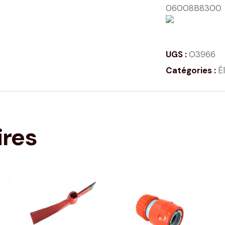
06008B8300
UGS :
O3966
Catégories :
É
ires