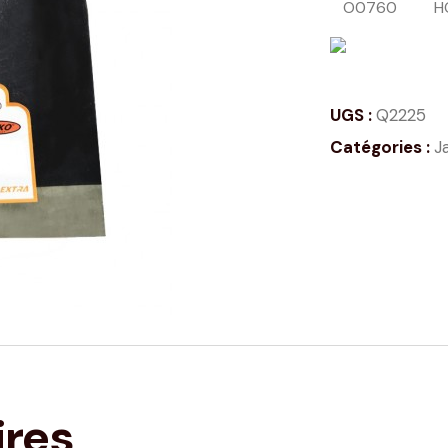
O0760
H
UGS :
Q2225
Catégories :
J
ires