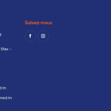
Suivez-nous
d
 Sfax -
.tn
med.tn