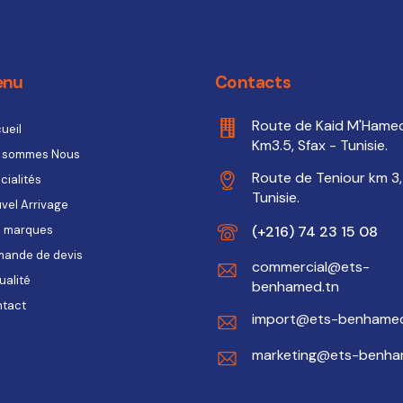
enu
Contacts
Route de Kaid M'Hame
ueil
Km3.5, Sfax - Tunisie.
 sommes Nous
Route de Teniour km 3,
cialités
Tunisie.
vel Arrivage
(+216) 74 23 15 08
 marques
ande de devis
commercial@ets-
ualité
benhamed.tn
tact
import@ets-benhamed
marketing@ets-benha