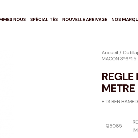
OMMES NOUS
SPÉCIALITÉS
NOUVELLE ARRIVAGE
NOS MARQ
Accueil
Outill
MACON 3*6*1.5
REGLE 
METRE 
ETS BEN HAMED
R
Q5065
IM