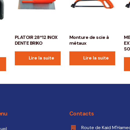
PLATOIR 28*12 INOX
Monture de scie à
ME
DENTE BRIKO
métaux
EX
S0
Lire la suite
Lire la suite
enu
Contacts
Route de Kaid M'Hame
ueil