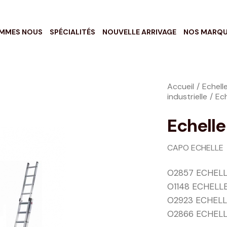
OMMES NOUS
SPÉCIALITÉS
NOUVELLE ARRIVAGE
NOS MARQ
Accueil
Echell
industrielle
Ech
Echell
CAPO ECHELLE
O2857 ECHELL
O1148 ECHELL
O2923 ECHELL
O2866 ECHEL