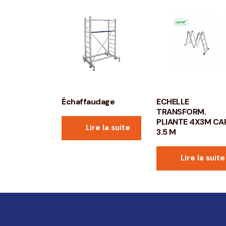
Échaffaudage
ECHELLE
TRANSFORM.
PLIANTE 4X3M CA
Lire la suite
3.5 M
Lire la suite