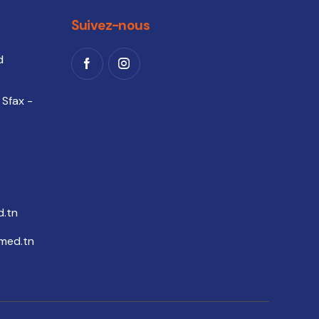
Suivez-nous
d
 Sfax -
.tn
med.tn