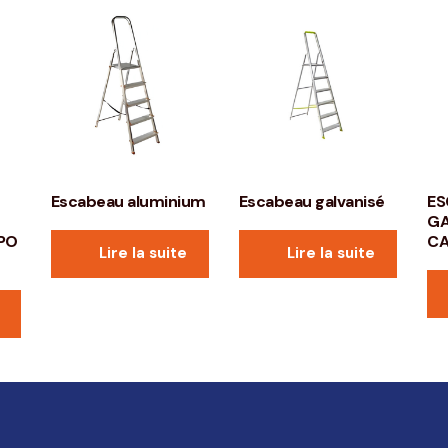
Escabeau aluminium
Escabeau galvanisé
ES
GA
PO
C
Lire la suite
Lire la suite