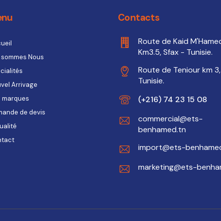
enu
Contacts
Route de Kaid M'Hame
ueil
Km3.5, Sfax - Tunisie.
 sommes Nous
Route de Teniour km 3,
cialités
Tunisie.
vel Arrivage
(+216) 74 23 15 08
 marques
ande de devis
commercial@ets-
ualité
benhamed.tn
tact
import@ets-benhamed
marketing@ets-benha