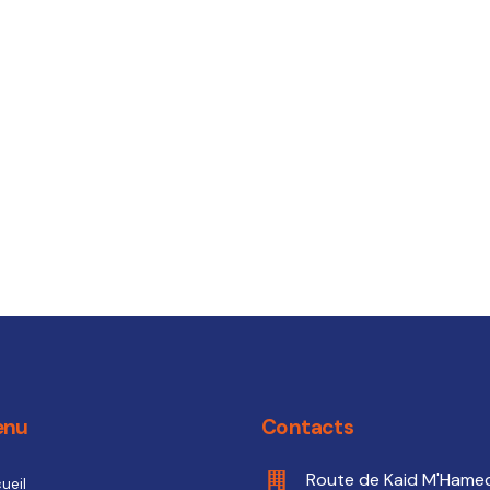
enu
Contacts
Route de Kaid M'Hame
ueil