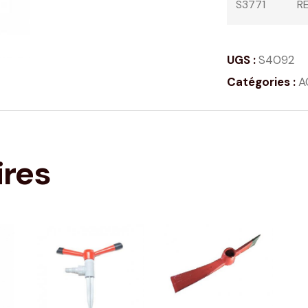
S3771
R
UGS :
S4092
Catégories :
A
ires