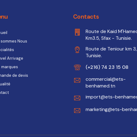
enu
Contacts
Route de Kaid M'Hame
ueil
Km3.5, Sfax - Tunisie.
 sommes Nous
Route de Teniour km 3,
cialités
Tunisie.
vel Arrivage
(+216) 74 23 15 08
 marques
ande de devis
commercial@ets-
ualité
benhamed.tn
tact
import@ets-benhamed
marketing@ets-benha