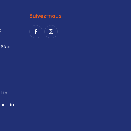
Suivez-nous
d
 Sfax -
.tn
med.tn