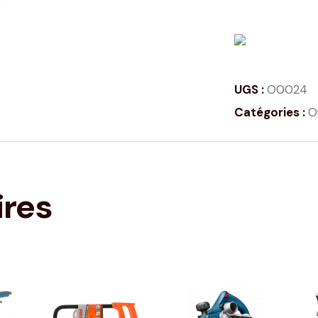
UGS :
O0024
Catégories :
O
ires