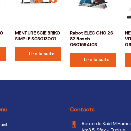
50
MENTURE SCIE BRIKO
Rabot ELEC GHO 26-
NE
SIMPLE S03013001
82 Bosch
VI
0601594103
0
Lire la suite
Lire la suite
enu
Contacts
Route de Kaid M'Hame
ueil
Km3.5, Sfax - Tunisie.