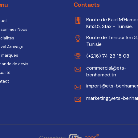
enu
Contacts
Route de Kaid M'Hame
ueil
Km3.5, Sfax - Tunisie.
 sommes Nous
Route de Teniour km 3,
cialités
Tunisie.
vel Arrivage
(+216) 74 23 15 08
 marques
ande de devis
commercial@ets-
ualité
benhamed.tn
tact
import@ets-benhamed
marketing@ets-benha