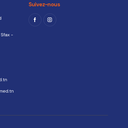
Suivez-nous
d
 Sfax -
.tn
med.tn