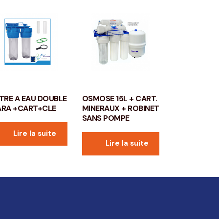
LTRE A EAU DOUBLE
OSMOSE 15L + CART.
ARA +CART+CLE
MINERAUX + ROBINET
SANS POMPE
Lire la suite
Lire la suite