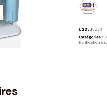
UGS :
S5074
Catégories :
O
Purification ea
ires