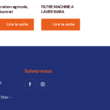
tration agricole,
FILTRE MACHINE A
dustriel
LAVER KIARA
Lire la suite
Lire la suite
Suivez-nous
d
 Sfax -