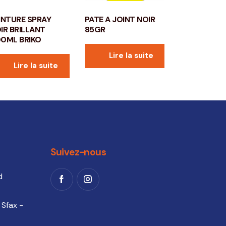
INTURE SPRAY
PATE A JOINT NOIR
IR BRILLANT
85GR
0ML BRIKO
Lire la suite
Lire la suite
Suivez-nous
d
 Sfax -