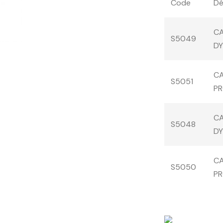
Code
Dé
CA
S5049
D
CA
S5051
P
CA
S5048
D
CA
S5050
P