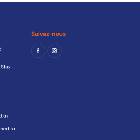
Suivez-nous
d
 Sfax -
.tn
med.tn