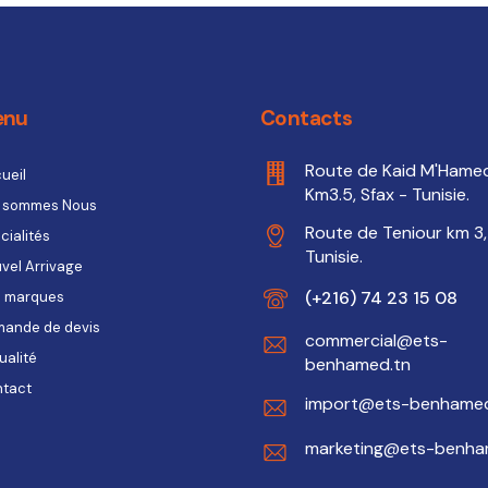
enu
Contacts
Route de Kaid M'Hame
ueil
Km3.5, Sfax - Tunisie.
 sommes Nous
Route de Teniour km 3,
cialités
Tunisie.
vel Arrivage
(+216) 74 23 15 08
 marques
ande de devis
commercial@ets-
ualité
benhamed.tn
tact
import@ets-benhamed
marketing@ets-benha