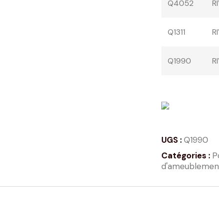
Q4052
R
Q1311
R
Q1990
R
UGS :
Q1990
Catégories :
P
d'ameublemen